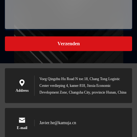
Verzenden
Voeg Qingzhu Hu Road N toe.18, Chang Tong Logistic
Center verdieping 4, kamer 818, Jinxia Economic
Address
Development Zone, Changsha City, provincie Hunan, China
Javier.he@kamuja.cn
E-mail