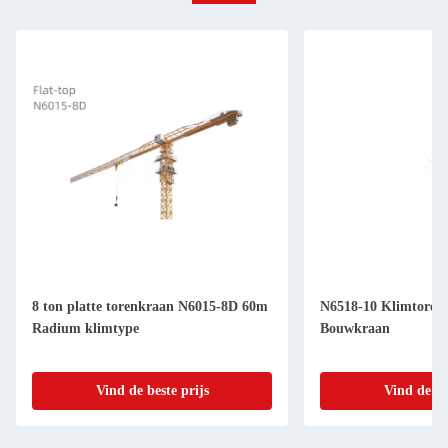
8 ton platte torenkraan N6015-8D 60m
N6518-10 Klimtoren
Radium klimtype
Bouwkraan
Vind de beste prijs
Vind de be