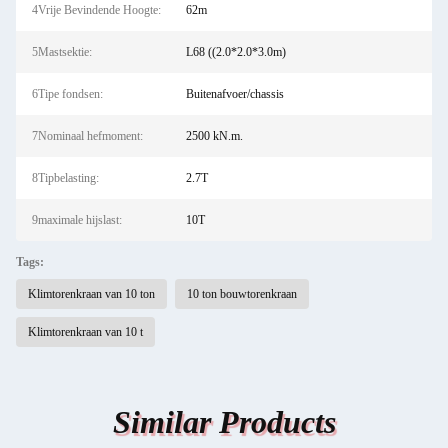
4Vrije Bevindende Hoogte:
62m
5Mastsektie:
L68 ((2.0*2.0*3.0m)
6Tipe fondsen:
Buitenafvoer/chassis
7Nominaal hefmoment:
2500 kN.m.
8Tipbelasting:
2.7T
9maximale hijslast:
10T
Tags:
Klimtorenkraan van 10 ton
10 ton bouwtorenkraan
Klimtorenkraan van 10 t
Similar Products