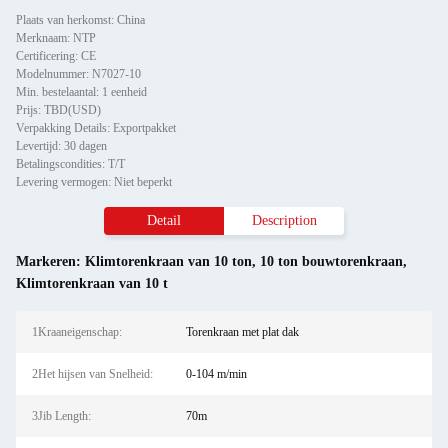
Plaats van herkomst: China
Merknaam: NTP
Certificering: CE
Modelnummer: N7027-10
Min. bestelaantal: 1 eenheid
Prijs: TBD(USD)
Verpakking Details: Exportpakket
Levertijd: 30 dagen
Betalingscondities: T/T
Levering vermogen: Niet beperkt
Detail
Description
Markeren:
Klimtorenkraan van 10 ton
,
10 ton bouwtorenkraan
,
Klimtorenkraan van 10 t
1Kraaneigenschap:
Torenkraan met plat dak
2Het hijsen van Snelheid:
0-104 m/min
3Jib Length:
70m