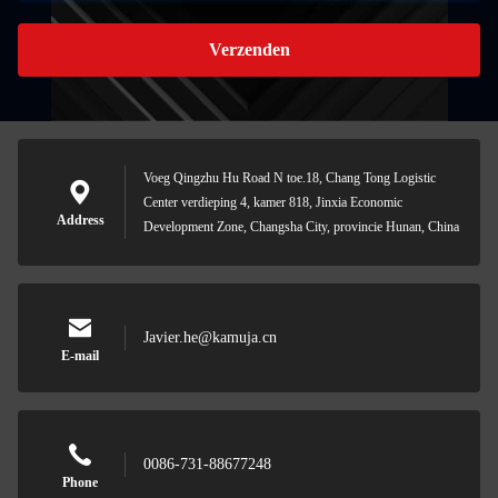
Verzenden
Voeg Qingzhu Hu Road N toe.18, Chang Tong Logistic
Center verdieping 4, kamer 818, Jinxia Economic
Address
Development Zone, Changsha City, provincie Hunan, China
Javier.he@kamuja.cn
E-mail
0086-731-88677248
Phone