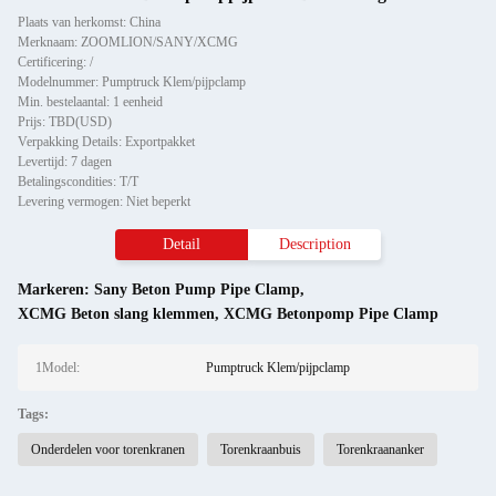
Plaats van herkomst: China
Merknaam: ZOOMLION/SANY/XCMG
Certificering: /
Modelnummer: Pumptruck Klem/pijpclamp
Min. bestelaantal: 1 eenheid
Prijs: TBD(USD)
Verpakking Details: Exportpakket
Levertijd: 7 dagen
Betalingscondities: T/T
Levering vermogen: Niet beperkt
Detail
Description
Markeren:
Sany Beton Pump Pipe Clamp
,
XCMG Beton slang klemmen
,
XCMG Betonpomp Pipe Clamp
1Model:
Pumptruck Klem/pijpclamp
Tags:
Onderdelen voor torenkranen
Torenkraanbuis
Torenkraananker