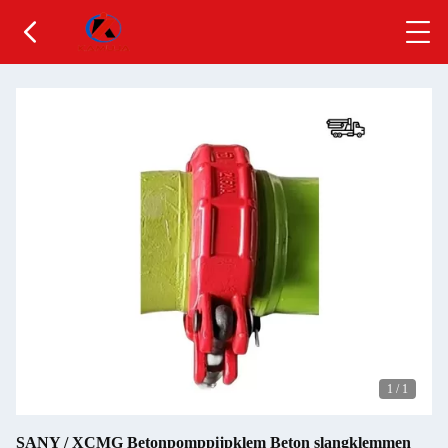
1
/
1
SANY / XCMG Betonpomppijpklem Beton slangklemmen