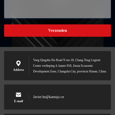
Verzenden
Voeg Qingzhu Hu Road N toe.18, Chang Tong Logistic
Center verdieping 4, kamer 818, Jinxia Economic
Address
Development Zone, Changsha City, provincie Hunan, China
Javier.he@kamuja.cn
E-mail