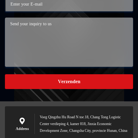
Verzenden
Voeg Qingzhu Hu Road N toe.18, Chang Tong Logistic
Center verdieping 4, kamer 818, Jinxia Economic
Address
Development Zone, Changsha City, provincie Hunan, China