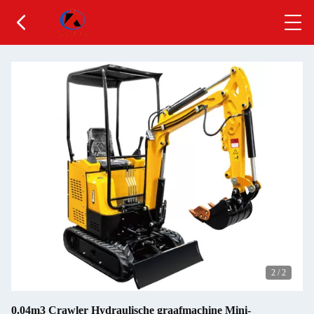
2
/
2
0.04m3 Crawler Hydraulische graafmachine Mini-