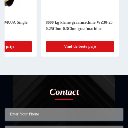
 KAMUJA Single
8000 kg kleine graafmachine WZ30-25
r
0.25Cbm-0.3Cbm graafmachine
ste prijs
Vind de beste prijs
Contact