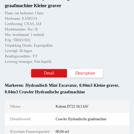
graafmachine Kleine graver
Plaats van herkomst: China
Merknaam: KAMUJA
Certificering: CNAS, IAF
Modelnummer: Hw-18
Min. bestelaantal: 1 eenheid
Prijs: TBD(USD)
Verpakking Details: Exportpakket
Levertijd: 30 dagen
Betalingscondities: T/T
Levering vermogen: Niet beperkt
Detail
Description
Markeren:
Hydraulisch Mini Excavator
,
0.04m3 Kleine graver
,
0.04m3 Crawler Hydraulische graafmachine
1Motor:
Kubota D722 10,5 kW
2Sleutelwoord:
Crawler Hydraulische graafmachine
3Geschatte Emmercapaciteit:
00,04 m3