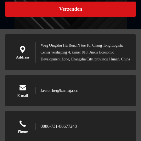
Verzenden
Voeg Qingzhu Hu Road N toe.18, Chang Tong Logistic
Center verdieping 4, kamer 818, Jinxia Economic
Address
Development Zone, Changsha City, provincie Hunan, China
Javier.he@kamuja.cn
E-mail
0086-731-88677248
Phone