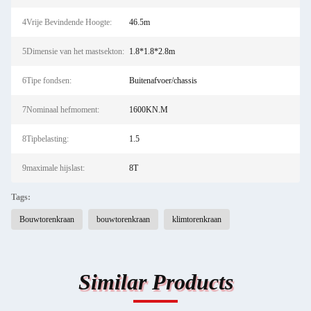
4Vrije Bevindende Hoogte:
46.5m
5Dimensie van het mastsekton:
1.8*1.8*2.8m
6Tipe fondsen:
Buitenafvoer/chassis
7Nominaal hefmoment:
1600KN.M
8Tipbelasting:
1.5
9maximale hijslast:
8T
Tags:
Bouwtorenkraan
bouwtorenkraan
klimtorenkraan
Similar Products