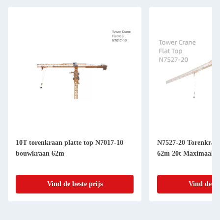
10T torenkraan platte top N7017-10
N7527-20 Torenkraan
bouwkraan 62m
62m 20t Maximaal l
Vind de beste prijs
Vind de be