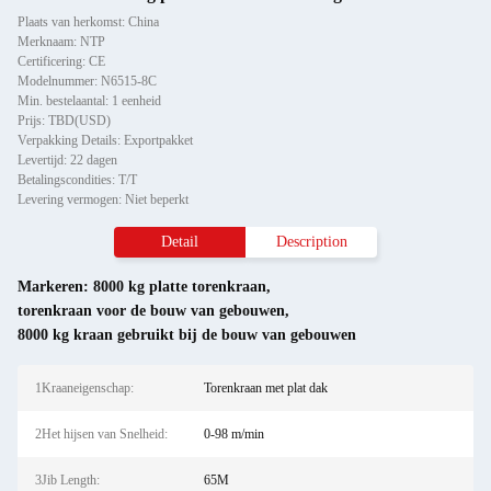
Plaats van herkomst: China
Merknaam: NTP
Certificering: CE
Modelnummer: N6515-8C
Min. bestelaantal: 1 eenheid
Prijs: TBD(USD)
Verpakking Details: Exportpakket
Levertijd: 22 dagen
Betalingscondities: T/T
Levering vermogen: Niet beperkt
Detail
Description
Markeren:
8000 kg platte torenkraan
,
torenkraan voor de bouw van gebouwen
,
8000 kg kraan gebruikt bij de bouw van gebouwen
1Kraaneigenschap:
Torenkraan met plat dak
2Het hijsen van Snelheid:
0-98 m/min
3Jib Length:
65M