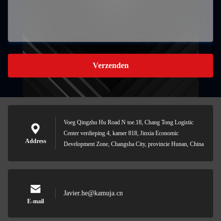
Verzenden
Voeg Qingzhu Hu Road N toe.18, Chang Tong Logistic
Center verdieping 4, kamer 818, Jinxia Economic
Address
Development Zone, Changsha City, provincie Hunan, China
Javier.he@kamuja.cn
E-mail