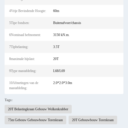
4Vrije Bevindende Hoogte:
60m
5Tipe fondsen:
Buitenafvoer/chassis
6Nominaal hefmoment:
3150 kN.m.
7Tipbelasting:
3.5T
8maximale hijslast:
20T
9Type mastafdeling:
L68/L69
10Afmetingen van de
2.0*2.0*3.0m
mastafdeling:
Tags:
20T Belastingkraan Gebouw Wolkenkrabber
75m Gebouw Gebouwbouw Torenkraan
20T Gebouwbouw Torenkraan