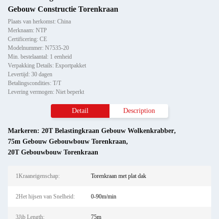
Gebouw Constructie Torenkraan
Plaats van herkomst: China
Merknaam: NTP
Certificering: CE
Modelnummer: N7535-20
Min. bestelaantal: 1 eenheid
Verpakking Details: Exportpakket
Levertijd: 30 dagen
Betalingscondities: T/T
Levering vermogen: Niet beperkt
Detail
Description
Markeren:
20T Belastingkraan Gebouw Wolkenkrabber
,
75m Gebouw Gebouwbouw Torenkraan
,
20T Gebouwbouw Torenkraan
1Kraaneigenschap:
Torenkraan met plat dak
2Het hijsen van Snelheid:
0-90m/min
3Jib Length:
75m