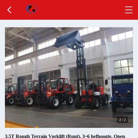
2
/
2
3.5T Rough Terrain Vorklift (Runt), 3~6 hefhoogte, Open