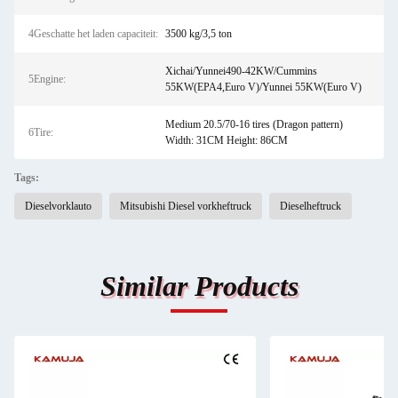
4Geschatte het laden capaciteit:
3500 kg/3,5 ton
Xichai/Yunnei490-42KW/Cummins
5Engine:
55KW(EPA4,Euro V)/Yunnei 55KW(Euro V)
Medium 20.5/70-16 tires (Dragon pattern)
6Tire:
Width: 31CM Height: 86CM
Tags:
Dieselvorklauto
Mitsubishi Diesel vorkheftruck
Dieselheftruck
Similar Products