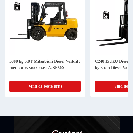
5000 kg 5.0T Mitsubishi Diesel Vorklift
C240 ISUZU Dieselmo
met opties voor mast A-SF50X
kg 3 ton Diesel Vorkl
Vind de beste prijs
Vind de be