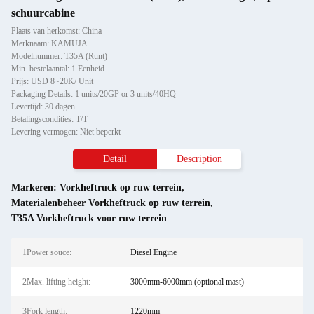
schuurcabine
Plaats van herkomst: China
Merknaam: KAMUJA
Modelnummer: T35A (Runt)
Min. bestelaantal: 1 Eenheid
Prijs: USD 8~20K/ Unit
Packaging Details: 1 units/20GP or 3 units/40HQ
Levertijd: 30 dagen
Betalingscondities: T/T
Levering vermogen: Niet beperkt
Detail
Description
Markeren:
Vorkheftruck op ruw terrein
,
Materialenbeheer Vorkheftruck op ruw terrein
,
T35A Vorkheftruck voor ruw terrein
1Power souce:
Diesel Engine
2Max. lifting height:
3000mm-6000mm (optional mast)
3Fork length:
1220mm